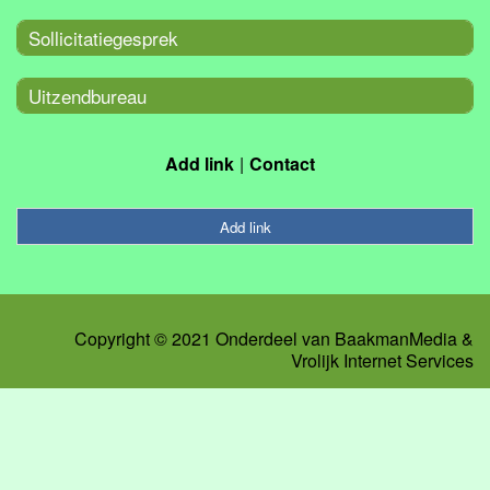
Sollicitatiegesprek
Uitzendbureau
Add link
Contact
Add link
Copyright © 2021 Onderdeel van
BaakmanMedia
&
Vrolijk Internet Services