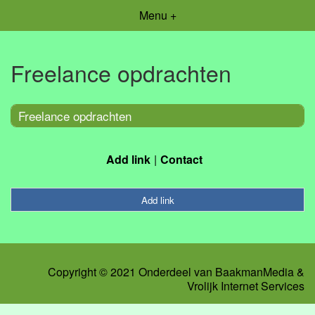
Menu +
Freelance opdrachten
Freelance opdrachten
Add link
Contact
Add link
Copyright © 2021 Onderdeel van
BaakmanMedia
&
Vrolijk Internet Services