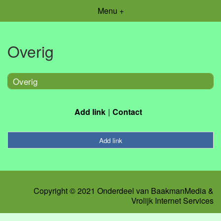
Menu +
Overig
Overig
Add link
Contact
Add link
Copyright © 2021 Onderdeel van
BaakmanMedia
&
Vrolijk Internet Services