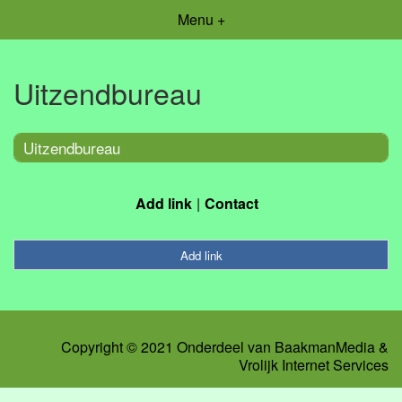
Menu +
Uitzendbureau
Uitzendbureau
Add link
Contact
Add link
Copyright © 2021 Onderdeel van
BaakmanMedia
&
Vrolijk Internet Services