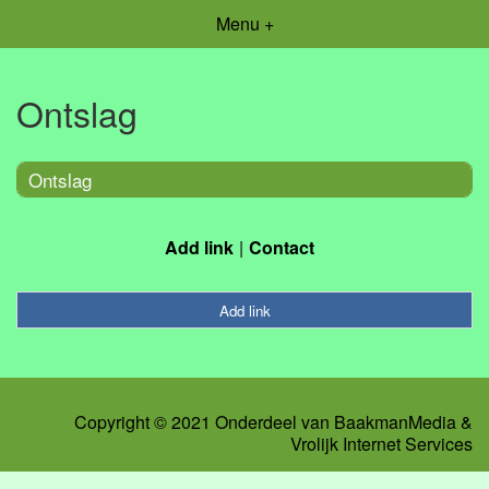
Menu +
Ontslag
Ontslag
Add link
Contact
Add link
Copyright © 2021 Onderdeel van
BaakmanMedia
&
Vrolijk Internet Services